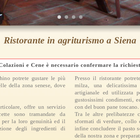
Ristorante in agriturismo a Siena
Colazioni e Cene è necessario confermare la richiest
hino potrete gustare le più
Presso il ristorante potret
uelle della zona senese, dove
milza, una delicatissima
artigianale ed utilizzata p
gustosissimi condimenti, e
ticolare, offre un servizio
con del buon pane toscano.
icette sono tramandate da
Tra le altre prelibatezze 
 per la loro genuinità ed il
sformati di verdure, collo d
zione degli ingredienti di
infine concludere il pasto s
della nostra zona e preparat